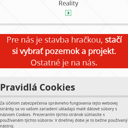
Reality
Pre nás je stavba hračkou,
stačí
si vybrať pozemok a projekt
.
Ostatné je na nás.
Pravidlá Cookies
Za účelom zabezpečenia správneho fungovania tejto webovej
stránky sa vo vašom zariadení ukladajú malé dátové súbory s
názvom Cookies. Prezeraním týchto stránok súhlasíte s
používanám týchto súborov. V dnešnej dobe je to bežne používaný
nástroj.